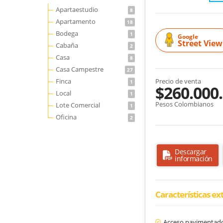
Apartaestudio
8
Apartamento
18
Bodega
1
Google
Street View
Cabaña
2
Casa
8
Casa Campestre
27
Finca
Precio de venta
1
$260.000
Local
1
Pesos Colombianos
Lote Comercial
1
Oficina
2
Descargar
información
Características ex
Acceso pavimentad