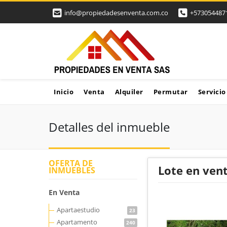
info@propiedadesenventa.com.co
+573054487
Inicio
Venta
Alquiler
Permutar
Servicio
Detalles del inmueble
OFERTA DE
Lote en vent
INMUEBLES
En Venta
Apartaestudio
23
Apartamento
240