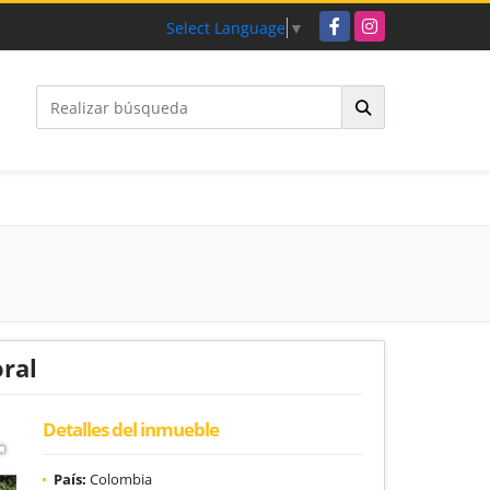
Facebook
Instagram
Select Language
▼
oral
Detalles del inmueble
País:
Colombia