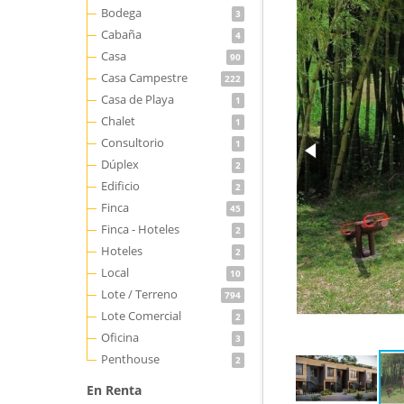
Bodega
3
Cabaña
4
Casa
90
Casa Campestre
222
Casa de Playa
1
Chalet
1
Consultorio
1
Dúplex
2
Edificio
2
Finca
45
Finca - Hoteles
2
Hoteles
2
Local
10
Lote / Terreno
794
Lote Comercial
2
Oficina
3
Penthouse
2
En Renta