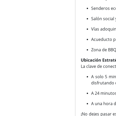
Senderos eco
Salón social
Vías adoquin
Acueducto pr
Zona de BBQ 
Ubicación Estrat
La clave de conect
A solo 5 min
disfrutando 
A 24 minutos
A una hora d
¡No dejes pasar e