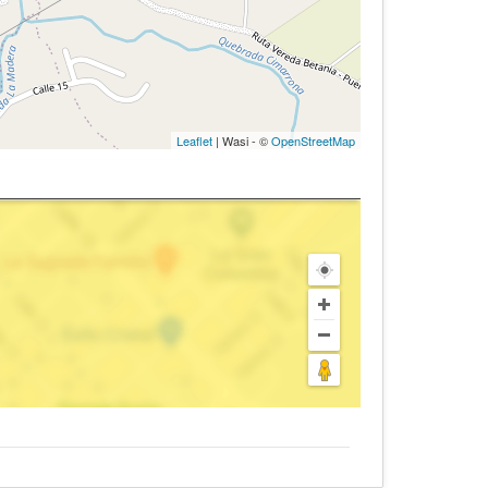
Leaflet
| Wasi - ©
OpenStreetMap