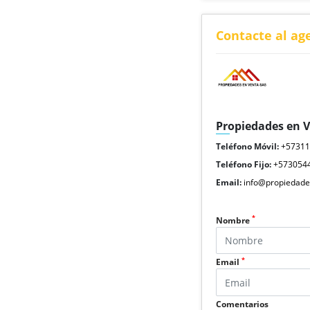
Contacte al ag
Propiedades en 
Teléfono Móvil:
+5731
Teléfono Fijo:
+573054
Email:
info@propiedade
*
Nombre
*
Email
Comentarios