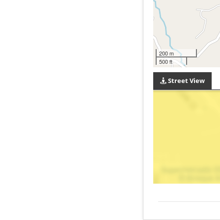
200 m
500 ft
Street View