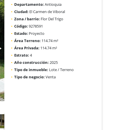
Departamento:
Antioquia
Ciudad:
El Carmen de Viboral
Zona / barrio:
Flor Del Trigo
Código:
9278591
Estado:
Proyecto
Área Terreno:
114.74 m²
Área Privada:
114.74 m²
Estrato:
4
Año construcción:
2025
Tipo de inmueble:
Lote / Terreno
Tipo de negocio:
Venta