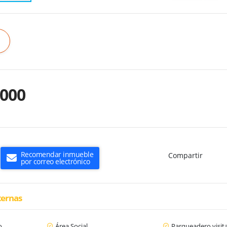
.000
Recomendar inmueble
Compartir
por correo electrónico
ternas
o
Área Social
Parqueadero visit