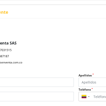
ente
Venta SAS
17031515
487187
senventa.com.co
*
Apellidos
*
Teléfono
▼