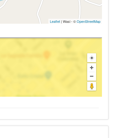
Leaflet
| Wasi - ©
OpenStreetMap