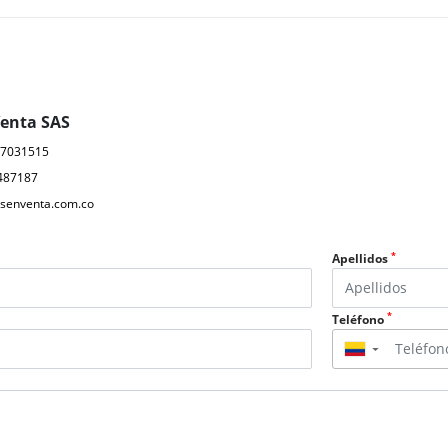
Venta SAS
17031515
487187
senventa.com.co
*
Apellidos
*
Teléfono
▼