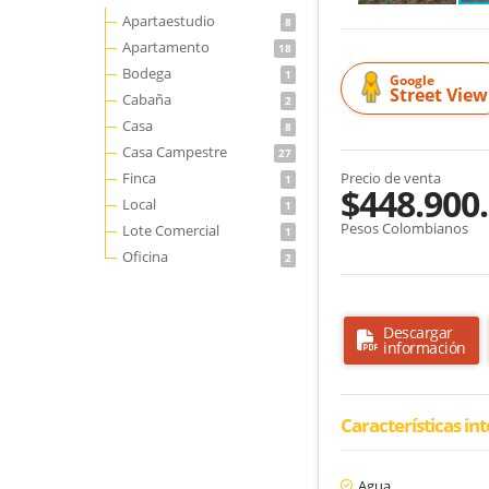
Apartaestudio
8
Apartamento
18
Bodega
1
Google
Street View
Cabaña
2
Casa
8
Casa Campestre
27
Finca
Precio de venta
1
$448.900
Local
1
Pesos Colombianos
Lote Comercial
1
Oficina
2
Descargar
información
Características in
Agua