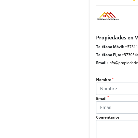
Propiedades en 
Teléfono Móvil:
+5731
Teléfono Fijo:
+573054
Email:
info@propiedade
*
Nombre
*
Email
Comentarios