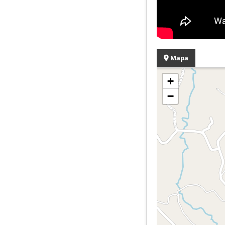
Mapa
+
−