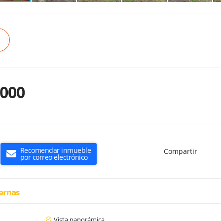
.000
Recomendar inmueble
Compartir
por correo electrónico
ternas
Vista panorámica