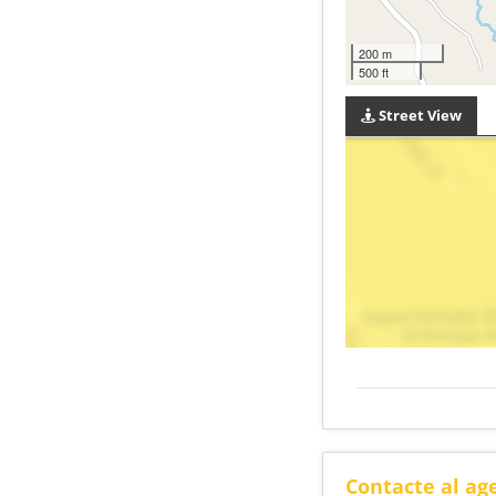
200 m
500 ft
Street View
Contacte al ag