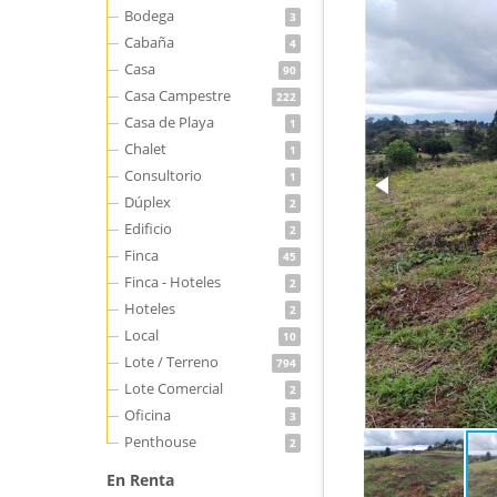
Bodega
3
Cabaña
4
Casa
90
Casa Campestre
222
Casa de Playa
1
Chalet
1
Consultorio
1
Dúplex
2
Edificio
2
Finca
45
Finca - Hoteles
2
Hoteles
2
Local
10
Lote / Terreno
794
Lote Comercial
2
Oficina
3
Penthouse
2
En Renta