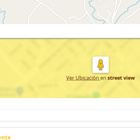
Ver Ubicación
en
street view
ente