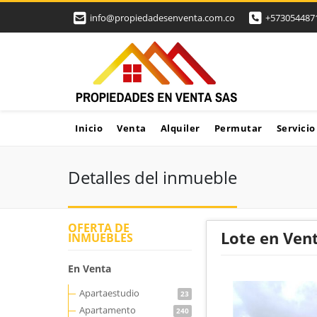
info@propiedadesenventa.com.co
+573054487
Inicio
Venta
Alquiler
Permutar
Servicio
Detalles del inmueble
OFERTA DE
Lote en Vent
INMUEBLES
En Venta
Apartaestudio
23
Apartamento
240