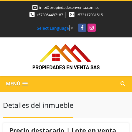
info@propiedadesenventa.com.co
+573054487187
+573117031515
Facebook
Instagram
Select Language
▼
MENÚ
Detalles del inmueble
Precio destacado | Lote en venta