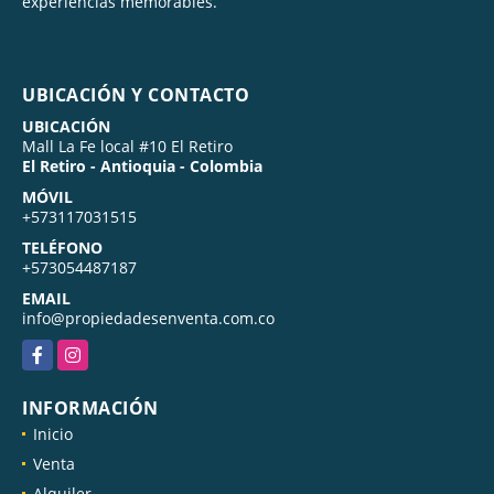
experiencias memorables.
UBICACIÓN Y CONTACTO
UBICACIÓN
Mall La Fe local #10 El Retiro
El Retiro - Antioquia - Colombia
MÓVIL
+573117031515
TELÉFONO
+573054487187
EMAIL
info@propiedadesenventa.com.co
Facebook
Instagram
INFORMACIÓN
Inicio
Venta
Alquiler