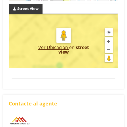
Street View
Ver Ubicación
en
street
view
Contacte al agente