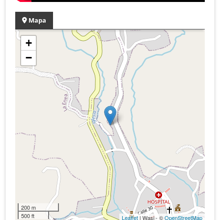
Mapa
+
−
200 m
500 ft
Leaflet
| Wasi - ©
OpenStreetMap