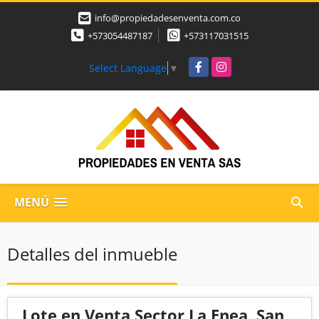
info@propiedadesenventa.com.co
+573054487187
+573117031515
Facebook
Instagram
Select Language
▼
MENÚ
Detalles del inmueble
Lote en Venta Sector La Enea, San