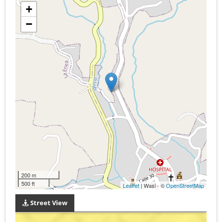
+
−
200 m
500 ft
Leaflet
| Wasi - ©
OpenStreetMap
Street View