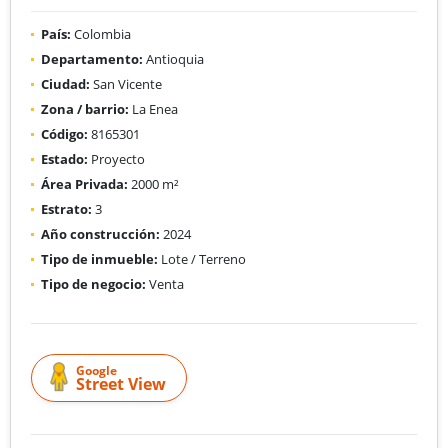
País:
Colombia
Departamento:
Antioquia
Ciudad:
San Vicente
Zona / barrio:
La Enea
Código:
8165301
Estado:
Proyecto
Área Privada:
2000 m²
Estrato:
3
Año construcción:
2024
Tipo de inmueble:
Lote / Terreno
Tipo de negocio:
Venta
Google
Street View