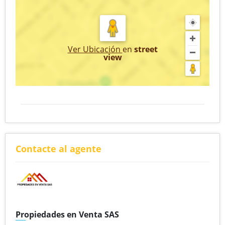
Ver Ubicación
en
street
view
Contacte al agente
Propiedades en Venta SAS