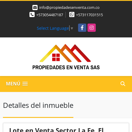
info@propiedadesenventa.com.co
+573054487187
+573117031515
Facebook
Instagram
Select Language
▼
MENÚ
Detalles del inmueble
Lote en Venta Sector La Fe, El