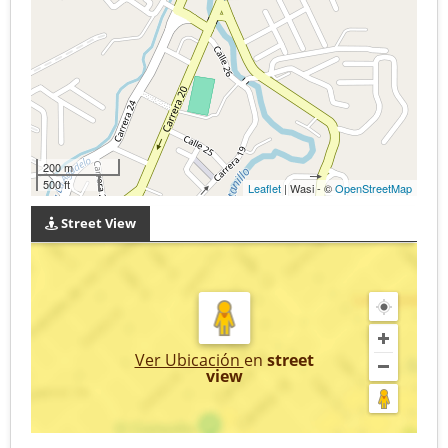
200 m
500 ft
Leaflet
| Wasi - ©
OpenStreetMap
Street View
Ver Ubicación
en
street
view