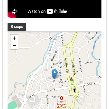
Mapa
+
−