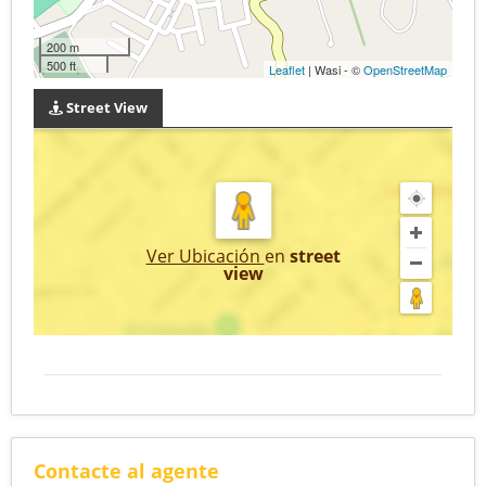
200 m
500 ft
Leaflet
| Wasi - ©
OpenStreetMap
Street View
Ver Ubicación
en
street
view
Contacte al agente