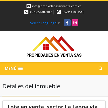
info@propiedadesenventa.com.co
+573054487187
+573117031515
Facebook
Instagram
Select Language
▼
MENÚ
Detalles del inmueble
Lote en venta, sector La Leona vía