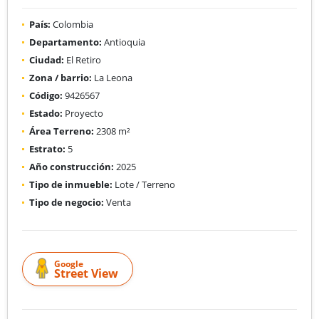
País:
Colombia
Departamento:
Antioquia
Ciudad:
El Retiro
Zona / barrio:
La Leona
Código:
9426567
Estado:
Proyecto
Área Terreno:
2308 m²
Estrato:
5
Año construcción:
2025
Tipo de inmueble:
Lote / Terreno
Tipo de negocio:
Venta
Google
Street View