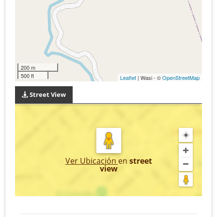
200 m
500 ft
Leaflet
| Wasi - ©
OpenStreetMap
Street View
Ver Ubicación
en
street
view