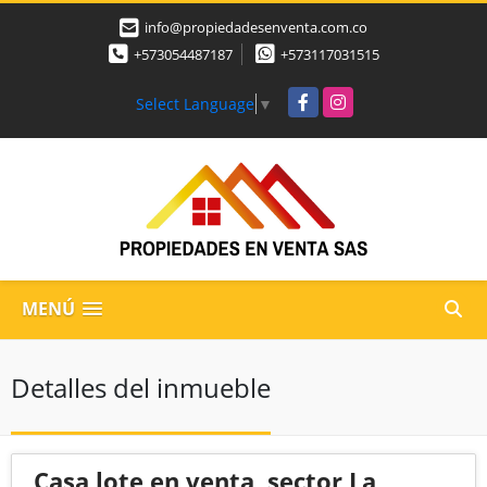
info@propiedadesenventa.com.co
+573054487187
+573117031515
Facebook
Instagram
Select Language
▼
MENÚ
Detalles del inmueble
Casa lote en venta, sector La