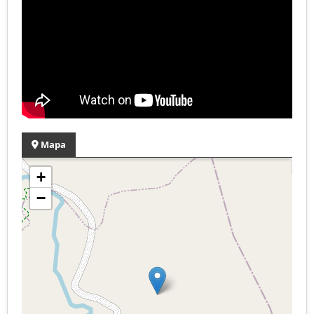
Mapa
+
−