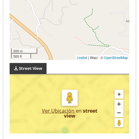
200 m
500 ft
Leaflet
| Wasi - ©
OpenStreetMap
Street View
Ver Ubicación
en
street
view