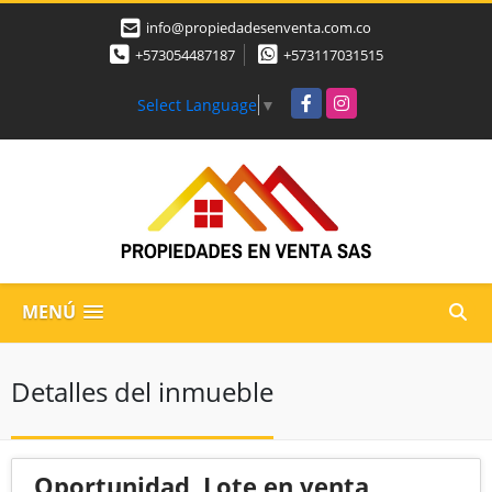
info@propiedadesenventa.com.co
+573054487187
+573117031515
Facebook
Instagram
Select Language
▼
MENÚ
Detalles del inmueble
Oportunidad, Lote en venta,