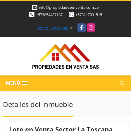
info@propiedadesenventa.com.co
+573054487187
+573117031515
Facebook
Instagram
Select Language
▼
MENÚ
Detalles del inmueble
Lote en Venta Sector La Toscana