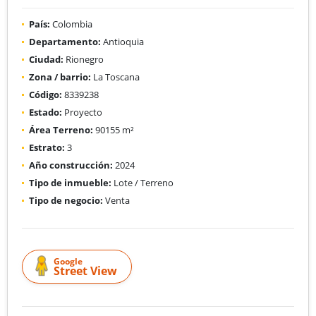
País:
Colombia
Departamento:
Antioquia
Ciudad:
Rionegro
Zona / barrio:
La Toscana
Código:
8339238
Estado:
Proyecto
Área Terreno:
90155 m²
Estrato:
3
Año construcción:
2024
Tipo de inmueble:
Lote / Terreno
Tipo de negocio:
Venta
Google
Street View