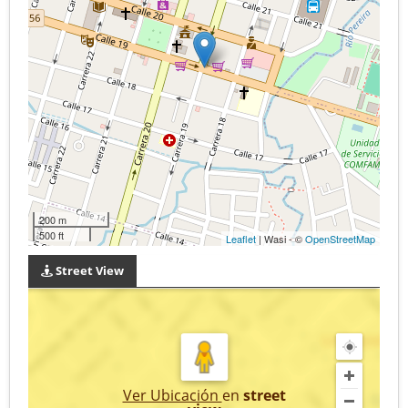
200 m
500 ft
Leaflet
| Wasi - ©
OpenStreetMap
Street View
Ver Ubicación
en
street