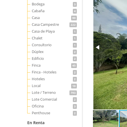
Bodega
3
Cabaña
4
Casa
90
Casa Campestre
222
Casa de Playa
1
Chalet
1
Consultorio
1
Dúplex
2
Edificio
2
Finca
45
Finca - Hoteles
2
Hoteles
2
Local
10
Lote / Terreno
793
Lote Comercial
2
Oficina
3
Penthouse
2
En Renta