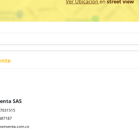
Ver Ubicación
en
street view
ente
Venta SAS
17031515
487187
senventa.com.co