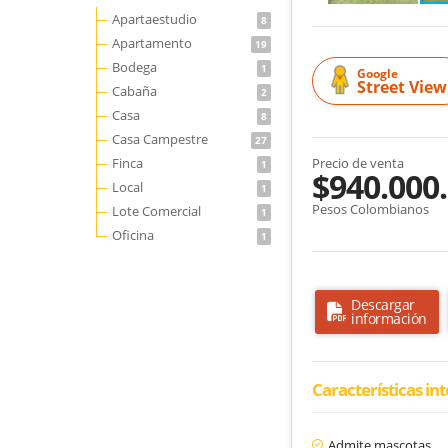
Apartaestudio
8
Apartamento
19
Bodega
1
Google
Street View
Cabaña
2
Casa
8
Casa Campestre
27
Finca
Precio de venta
1
$940.000
Local
1
Pesos Colombianos
Lote Comercial
1
Oficina
1
Descargar
información
Características in
Admite mascotas