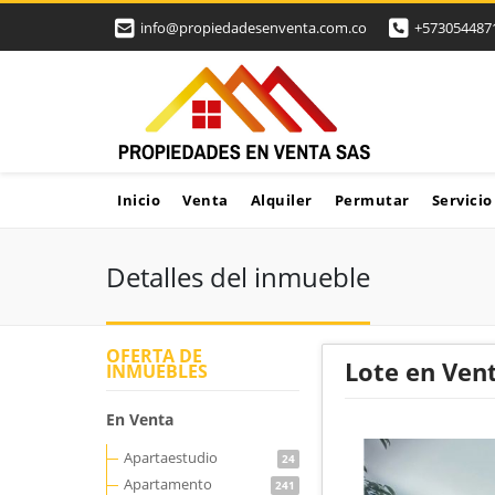
info@propiedadesenventa.com.co
+573054487
Inicio
Venta
Alquiler
Permutar
Servicio
Detalles del inmueble
OFERTA DE
Lote en Ven
INMUEBLES
En Venta
Apartaestudio
24
Apartamento
241