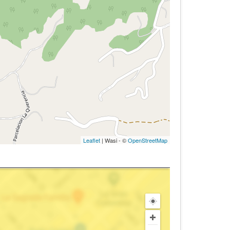
Leaflet
| Wasi - ©
OpenStreetMap