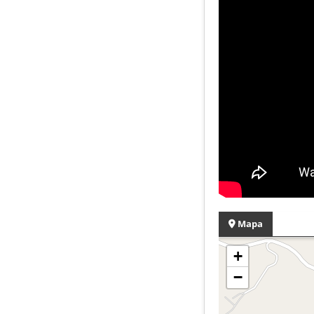
Mapa
+
−