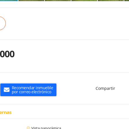
.000
Recomendar inmueble
Compartir
por correo electrónico
ternas
Vista panorámica