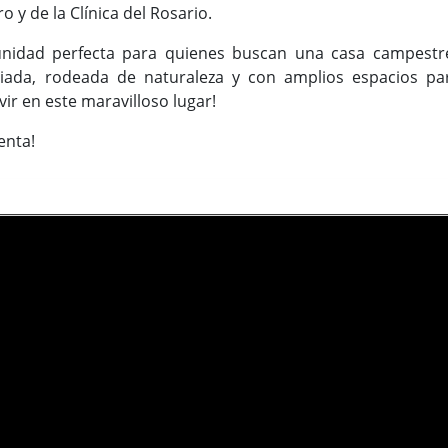
o y de la Clínica del Rosario.
unidad perfecta para quienes buscan una casa campestr
egiada, rodeada de naturaleza y con amplios espacios par
ir en este maravilloso lugar!
enta!