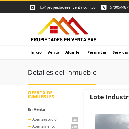
info@propiedadesenventa.com.co
+573054487
Inicio
Venta
Alquiler
Permutar
Servicio
Detalles del inmueble
OFERTA DE
Lote Industr
INMUEBLES
En Venta
Apartaestudio
23
Apartamento
240