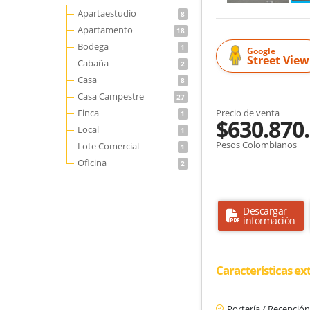
Apartaestudio
8
Apartamento
18
Bodega
1
Google
Street View
Cabaña
2
Casa
8
Casa Campestre
27
Finca
Precio de venta
1
$630.870
Local
1
Pesos Colombianos
Lote Comercial
1
Oficina
2
Descargar
información
Características ex
Portería / Recepció