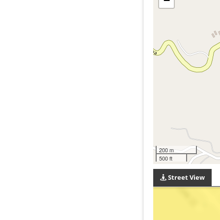
−
200 m
500 ft
Street View