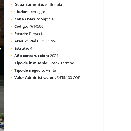
Departamento:
Antioquia
Ciudad:
Rionegro
Zona / barrio:
Sajonia
Código:
7614500
Estado:
Proyecto
Área Privada:
247.4 m²
Estrato:
4
Año construcción:
2024
Tipo de inmueble:
Lote / Terreno
Tipo de negocio:
Venta
Valor Administración:
$456.100 COP