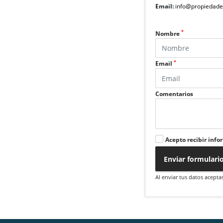
Email:
info@propiedade
*
Nombre
*
Email
Comentarios
Acepto recibir info
Enviar formulari
Al enviar tus datos acepta