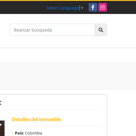
Facebook
Instagram
Select Language
▼
t
Detalles del inmueble
País:
Colombia