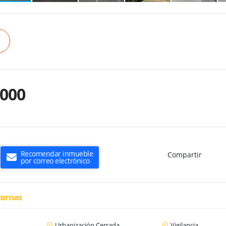
.000
Recomendar inmueble
Compartir
por correo electrónico
ternas
n
Urbanización Cerrada
Vigilancia