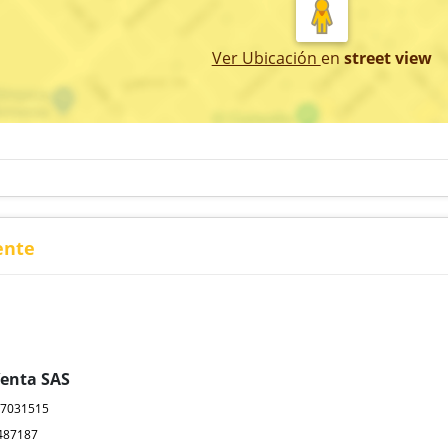
Ver Ubicación
en
street view
ente
Venta SAS
17031515
487187