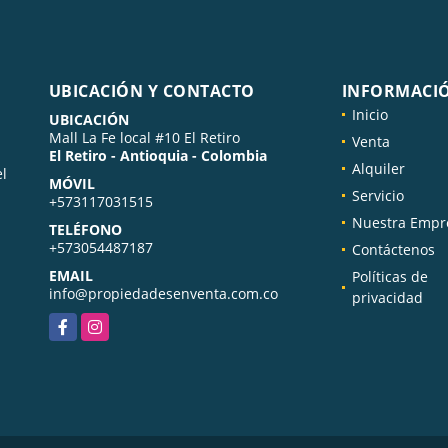
UBICACIÓN Y CONTACTO
INFORMACI
Inicio
UBICACIÓN
Mall La Fe local #10 El Retiro
Venta
El Retiro - Antioquia - Colombia
Alquiler
el
MÓVIL
Servicio
+573117031515
Nuestra Empr
TELÉFONO
+573054487187
Contáctenos
EMAIL
Políticas de
info@propiedadesenventa.com.co
privacidad
Facebook
Instagram