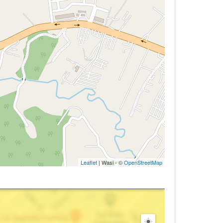
Leaflet
| Wasi - ©
OpenStreetMap