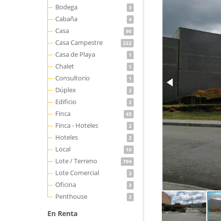
Bodega
3
Cabaña
4
Casa
90
Casa Campestre
222
Casa de Playa
1
Chalet
1
Consultorio
1
Dúplex
2
Edificio
2
Finca
45
Finca - Hoteles
2
Hoteles
2
Local
10
Lote / Terreno
794
Lote Comercial
2
Oficina
3
Penthouse
2
En Renta