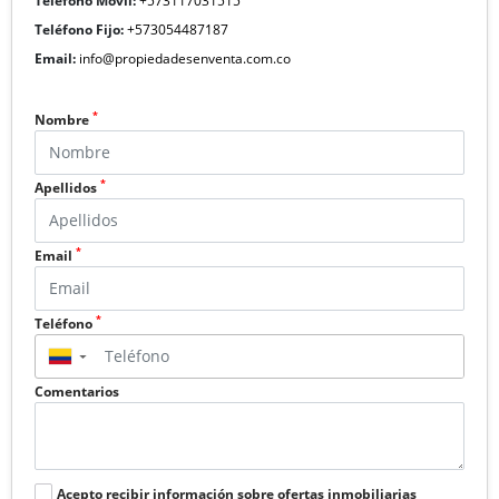
Teléfono Móvil:
+573117031515
Teléfono Fijo:
+573054487187
Email:
info@propiedadesenventa.com.co
*
Nombre
*
Apellidos
*
Email
*
Teléfono
▼
Comentarios
Acepto recibir información sobre ofertas inmobiliarias