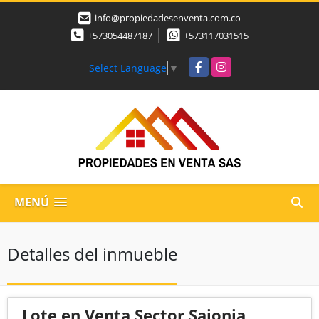
info@propiedadesenventa.com.co
+573054487187
+573117031515
Facebook
Instagram
Select Language
▼
MENÚ
Detalles del inmueble
Lote en Venta Sector Sajonia,