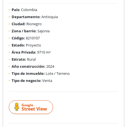
País:
Colombia
Departamento:
Antioquia
Ciudad:
Rionegro
Zona / barrio:
Sajonia
Código:
8210107
Estado:
Proyecto
Área Privada:
9710 m²
Estrato:
Rural
Año construcción:
2024
Tipo de inmueble:
Lote / Terreno
Tipo de negocio:
Venta
Google
Street View