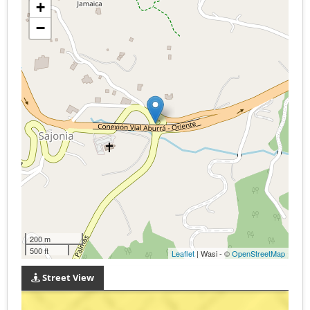
+
−
200 m
500 ft
Leaflet
| Wasi - ©
OpenStreetMap
Street View