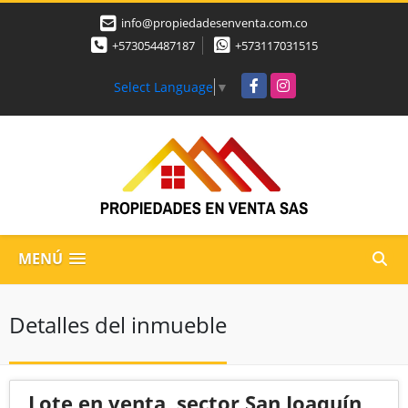
info@propiedadesenventa.com.co
+573054487187
+573117031515
Facebook
Instagram
Select Language
▼
MENÚ
Detalles del inmueble
Lote en venta, sector San Joaquín,