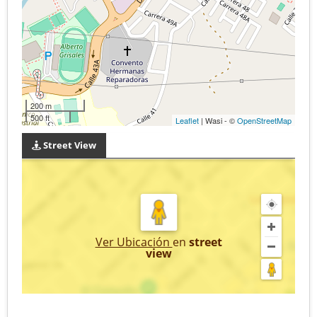
200 m
500 ft
Leaflet
| Wasi - ©
OpenStreetMap
Street View
Ver Ubicación
en
street
view