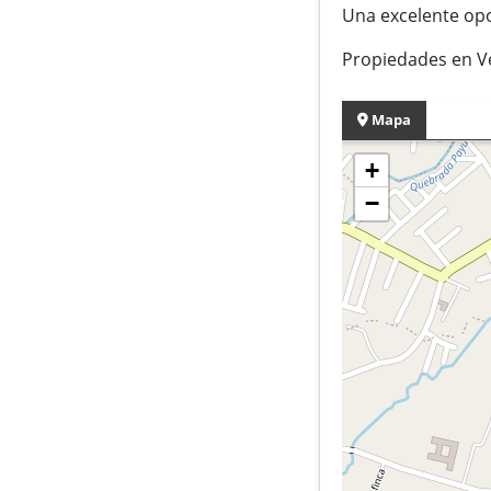
Una excelente opo
Propiedades en V
Mapa
+
−