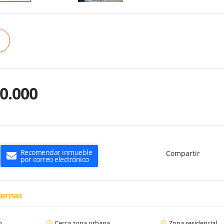
0.000
Recomendar inmueble
Compartir
por correo electrónico
ternas
o
Cerca zona urbana
Zona residencial