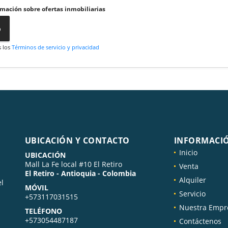
rmación sobre ofertas inmobiliarias
o
s los
Términos de servicio y privacidad
UBICACIÓN Y CONTACTO
INFORMACI
Inicio
UBICACIÓN
Mall La Fe local #10 El Retiro
Venta
El Retiro - Antioquia - Colombia
Alquiler
el
MÓVIL
Servicio
+573117031515
Nuestra Empr
TELÉFONO
+573054487187
Contáctenos