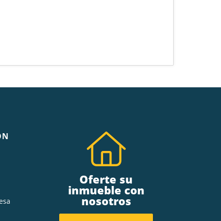
ÓN
Oferte su
inmueble con
nosotros
esa