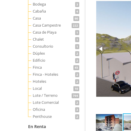
Bodega
3
Cabaña
4
Casa
90
Casa Campestre
222
Casa de Playa
1
Chalet
1
Consultorio
1
Dúplex
2
Edificio
2
Finca
45
Finca - Hoteles
2
Hoteles
2
Local
10
Lote / Terreno
794
Lote Comercial
2
Oficina
3
Penthouse
2
En Renta