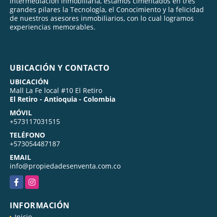
intermediación inmobiliaria, estamos cimentados en tres
grandes pilares la Tecnología, el Conocimiento y la felicidad
de nuestros asesores inmobiliarios, con lo cual logramos
experiencias memorables.
UBICACIÓN Y CONTACTO
UBICACIÓN
Mall La Fe local #10 El Retiro
El Retiro - Antioquia - Colombia
MÓVIL
+573117031515
TELÉFONO
+573054487187
EMAIL
info@propiedadesenventa.com.co
Facebook
Instagram
INFORMACIÓN
Inicio