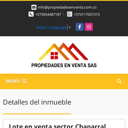
info@propiedadesenventa.com.co
+573054487187
+573117031515
Facebook
Instagram
Select Language
▼
MENÚ
Detalles del inmueble
Lote en venta sector Chaparral,