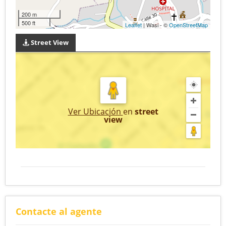
200 m
500 ft
Leaflet
| Wasi - ©
OpenStreetMap
Street View
Ver Ubicación
en
street
view
Contacte al agente