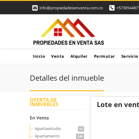
info@propiedadesenventa.com.co
+573054487
Inicio
Venta
Alquiler
Permutar
Servicio
Detalles del inmueble
OFERTA DE
Lote en vent
INMUEBLES
En Venta
Apartaestudio
23
Apartamento
240