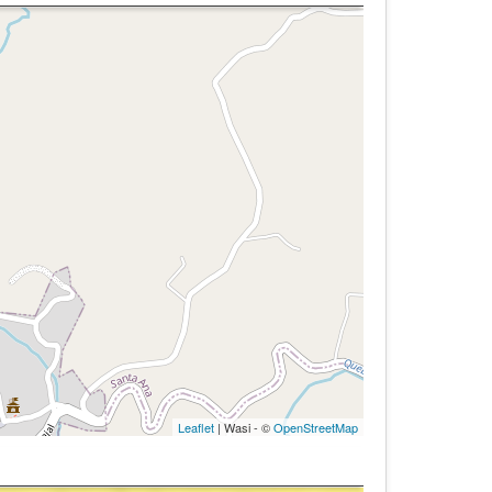
Leaflet
| Wasi - ©
OpenStreetMap