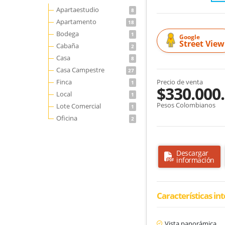
Apartaestudio
8
Apartamento
18
Bodega
1
Google
Street View
Cabaña
2
Casa
8
Casa Campestre
27
Finca
Precio de venta
1
$330.000
Local
1
Pesos Colombianos
Lote Comercial
1
Oficina
2
Descargar
información
Características in
Vista panorámica