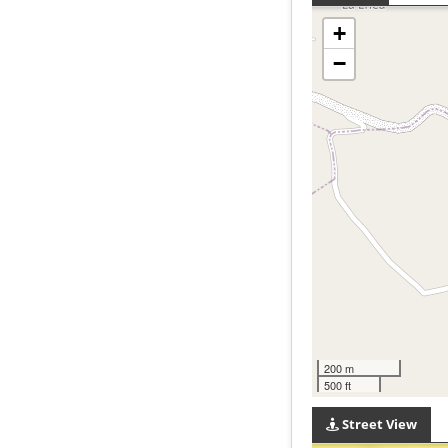
+
−
200 m
500 ft
Street View