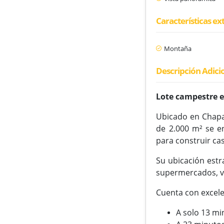
Características ex
Montaña
Descripción Adici
Lote campestre e
Ubicado en Chapar
de 2.000 m² se en
para construir ca
Su ubicación estr
supermercados, viv
Cuenta con excele
A solo 13 mi