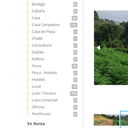
Bodega
3
Cabaña
4
Casa
90
Casa Campestre
222
Casa de Playa
1
Chalet
1
Consultorio
1
Dúplex
2
Edificio
2
Finca
45
Finca - Hoteles
2
Hoteles
2
Local
10
Lote / Terreno
794
Lote Comercial
2
Oficina
3
Penthouse
2
En Renta