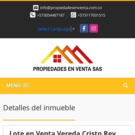
info@propiedadesenventa.com.co
+573054487187
+573117031515
Facebook
Instagram
Select Language
▼
MENÚ
Detalles del inmueble
Lote en Venta Vereda Cristo Rey,