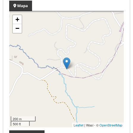
Mapa
+
−
200 m
500 ft
Leaflet
| Wasi - ©
OpenStreetMap