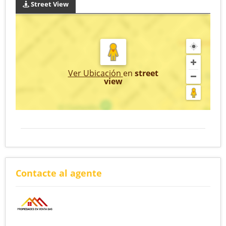
Street View
Ver Ubicación
en
street
view
Contacte al agente