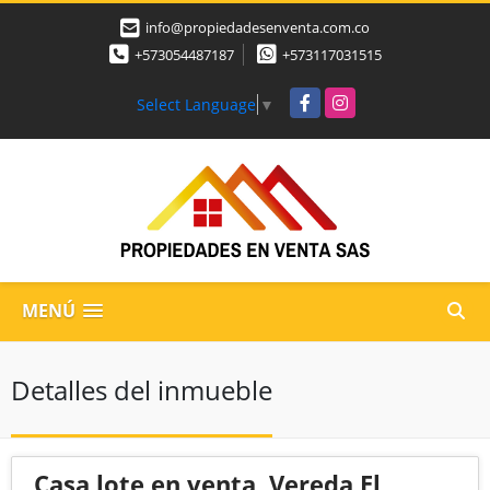
info@propiedadesenventa.com.co
+573054487187
+573117031515
Facebook
Instagram
Select Language
▼
MENÚ
Detalles del inmueble
Casa lote en venta, Vereda El