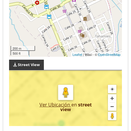
200 m
500 ft
Leaflet
| Wasi - ©
OpenStreetMap
Street View
Ver Ubicación
en
street
view