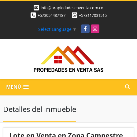
info@propiedadesenventa.com.co
+573054487187
+573117031515
Facebook
Instagram
Select Language
▼
MENÚ
Detalles del inmueble
Lote en Venta en Zona Campestre,