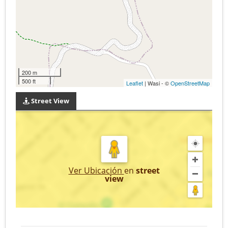
200 m
500 ft
Leaflet
| Wasi - ©
OpenStreetMap
Street View
Ver Ubicación
en
street
view