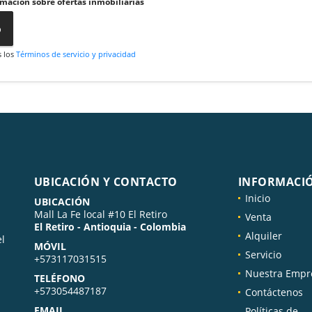
rmación sobre ofertas inmobiliarias
o
s los
Términos de servicio y privacidad
UBICACIÓN Y CONTACTO
INFORMACI
Inicio
UBICACIÓN
Mall La Fe local #10 El Retiro
Venta
El Retiro - Antioquia - Colombia
Alquiler
el
MÓVIL
Servicio
+573117031515
Nuestra Empr
TELÉFONO
+573054487187
Contáctenos
EMAIL
Políticas de