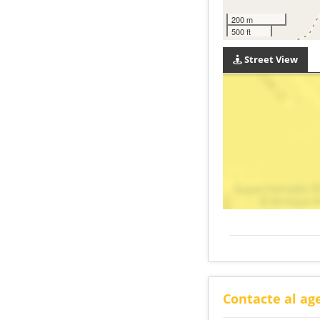
200 m
500 ft
Street View
Contacte al ag