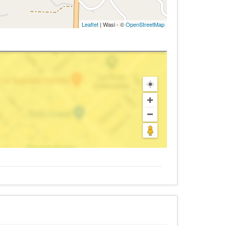
Leaflet
| Wasi - ©
OpenStreetMap