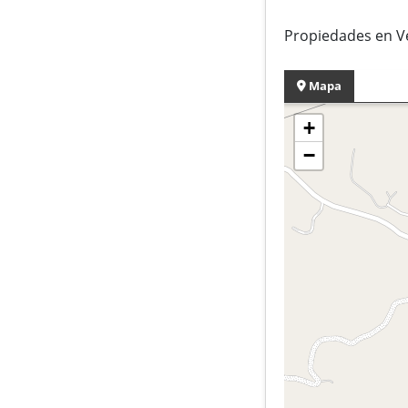
Propiedades en V
Mapa
+
−