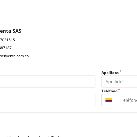
Venta SAS
17031515
487187
senventa.com.co
*
Apellidos
*
Teléfono
▼