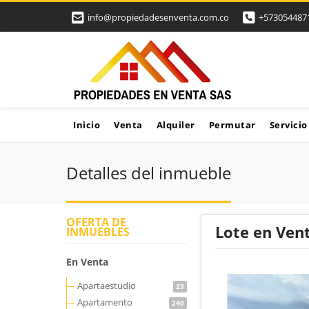
info@propiedadesenventa.com.co
+573054487
Inicio
Venta
Alquiler
Permutar
Servicio
Detalles del inmueble
OFERTA DE
Lote en Ven
INMUEBLES
En Venta
Apartaestudio
23
Apartamento
240