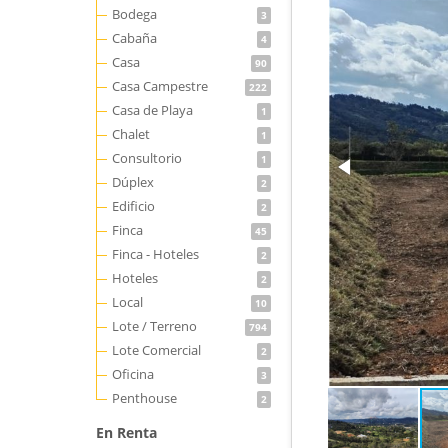
Bodega
3
Cabaña
4
Casa
90
Casa Campestre
222
Casa de Playa
1
Chalet
1
Consultorio
1
Dúplex
2
Edificio
2
Finca
45
Finca - Hoteles
2
Hoteles
2
Local
10
Lote / Terreno
794
Lote Comercial
2
Oficina
3
Penthouse
2
En Renta