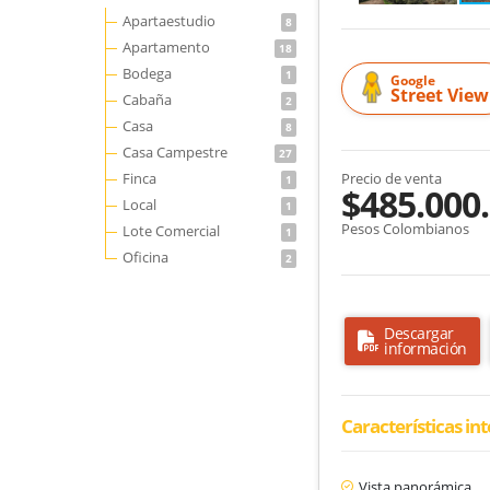
Apartaestudio
8
Apartamento
18
Bodega
1
Google
Street View
Cabaña
2
Casa
8
Casa Campestre
27
Finca
Precio de venta
1
$485.000
Local
1
Pesos Colombianos
Lote Comercial
1
Oficina
2
Descargar
información
Características in
Vista panorámica