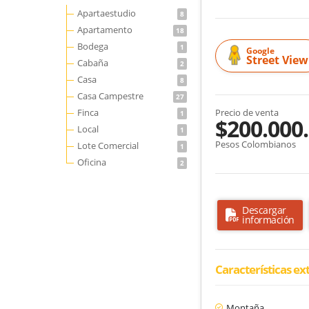
Apartaestudio
8
Apartamento
18
Bodega
1
Google
Street View
Cabaña
2
Casa
8
Casa Campestre
27
Finca
Precio de venta
1
$200.000
Local
1
Pesos Colombianos
Lote Comercial
1
Oficina
2
Descargar
información
Características ex
Montaña