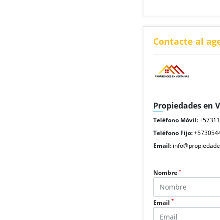
Contacte al ag
Propiedades en 
Teléfono Móvil:
+5731
Teléfono Fijo:
+573054
Email:
info@propiedade
*
Nombre
*
Email