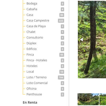
Bodega
3
Cabaña
4
Casa
90
Casa Campestre
222
Casa de Playa
1
Chalet
1
Consultorio
1
Dúplex
2
Edificio
2
Finca
45
Finca - Hoteles
2
Hoteles
2
Local
10
Lote / Terreno
794
Lote Comercial
2
Oficina
3
Penthouse
2
En Renta