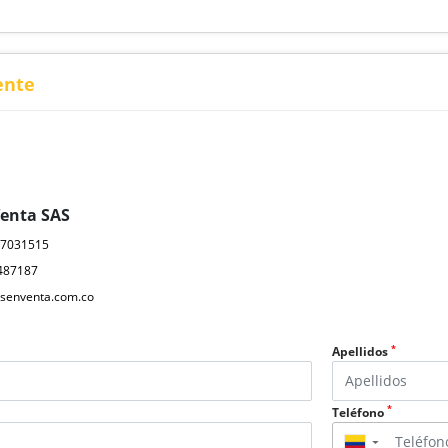
ente
Venta SAS
17031515
487187
senventa.com.co
*
Apellidos
*
Teléfono
▼