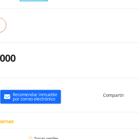
.000
Recomendar inmueble
Compartir
por correo electrónico
ternas
Zonas verdes