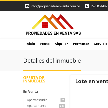
info@propiedadesenventa.com.co
+573054487
Inicio
Venta
Alquiler
Permutar
Servicio
Detalles del inmueble
OFERTA DE
Lote en ven
INMUEBLES
En Venta
Apartaestudio
23
Apartamento
240