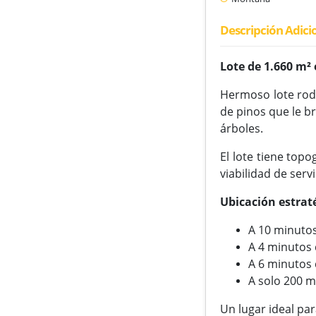
Descripción Adici
Lote de 1.660 m²
Hermoso lote rode
de pinos que le b
árboles.
El lote tiene top
viabilidad de serv
Ubicación estrat
A 10 minutos
A 4 minutos
A 6 minutos 
A solo 200 m
Un lugar ideal pa