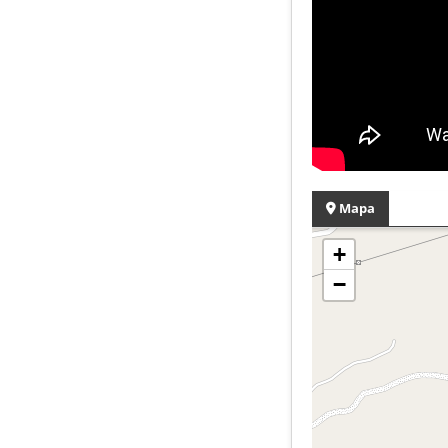
Mapa
+
−