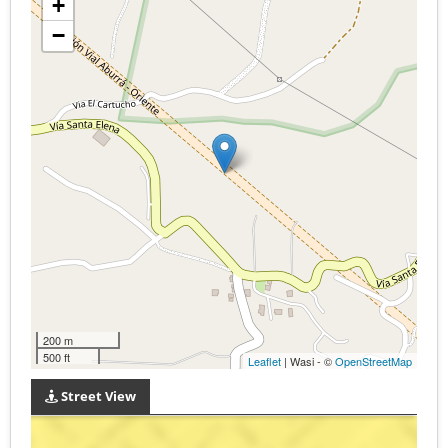
+
−
200 m
500 ft
Leaflet
| Wasi - ©
OpenStreetMap
Street View