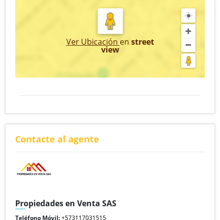
Ver Ubicación
en
street
view
Contacte al agente
Propiedades en Venta SAS
Teléfono Móvil:
+573117031515