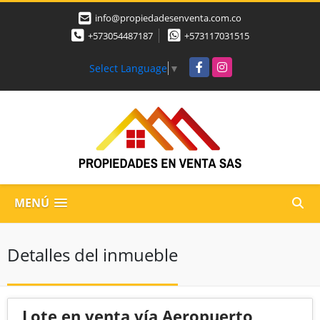
info@propiedadesenventa.com.co
+573054487187
+573117031515
Facebook
Instagram
Select Language
▼
MENÚ
Detalles del inmueble
Lote en venta vía Aeropuerto