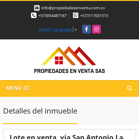
info@propiedadesenventa.com.co
+573054487187
+573117031515
Facebook
Instagram
Select Language
▼
MENÚ
Detalles del inmueble
Lote en venta, via San Antonio La