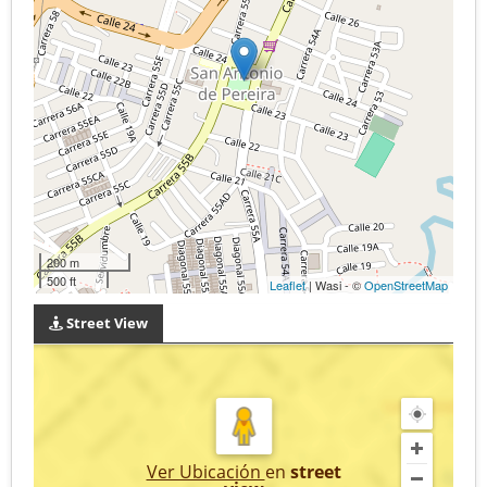
200 m
500 ft
Leaflet
| Wasi - ©
OpenStreetMap
Street View
Ver Ubicación
en
street