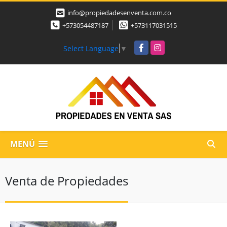
info@propiedadesenventa.com.co
+573054487187
+573117031515
Facebook
Instagram
Select Language
▼
MENÚ
Venta de Propiedades