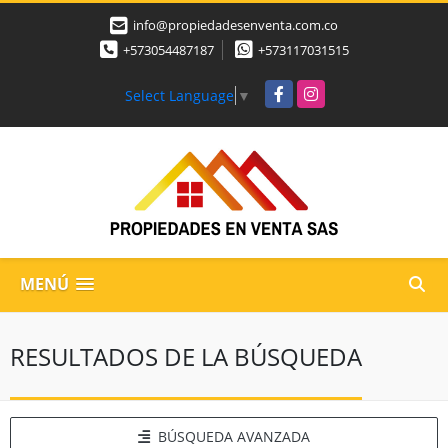
info@propiedadesenventa.com.co
+573054487187
+573117031515
Facebook
Instagram
Select Language
▼
MENÚ
RESULTADOS DE LA BÚSQUEDA
BÚSQUEDA AVANZADA