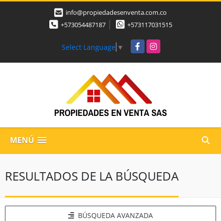
info@propiedadesenventa.com.co
+573054487187
+573117031515
Facebook
Instagram
Select Language
▼
MENÚ
RESULTADOS DE LA BÚSQUEDA
BÚSQUEDA AVANZADA