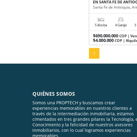
EN SANTA FE DE ANTIO
Santa Fe de Antioquia, An
5 Alcoba
4 Garaje
3
$690.000.000
COP | Ven
$4.000.000
COP | Alquil
1
QUIÉNES SOMOS
Somos una PROPTECH y buscamos crear
experiencias memorables en nuestros clientes a
través de la intermediación inmobiliaria, estamos
cimentados en tres grandes pilares la Tecnología, 
Conocimiento y la felicidad de nuestros asesores
inmobiliarios, con lo cual logramos experiencias
memorables.