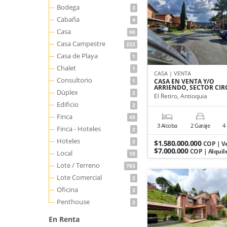
Bodega
3
Cabaña
4
Casa
90
Casa Campestre
222
Casa de Playa
1
Chalet
1
CASA | VENTA
Consultorio
1
CASA EN VENTA Y/O
ARRIENDO, SECTOR CI
Dúplex
2
El Retiro, Antioquia
Edificio
2
Finca
45
3 Alcoba
2 Garaje
4
Finca - Hoteles
2
Hoteles
2
$1.580.000.000
COP | V
$7.000.000
COP | Alquil
Local
10
Lote / Terreno
793
Lote Comercial
2
Oficina
3
Penthouse
2
En Renta