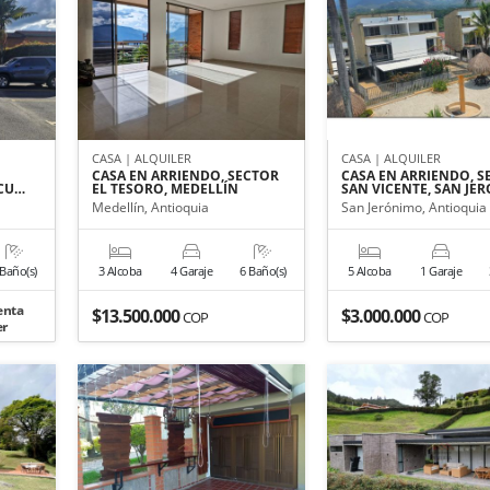
CASA | ALQUILER
CASA | ALQUILER
CASA EN ARRIENDO, SECTOR
CASA EN ARRIENDO, S
RCU…
EL TESORO, MEDELLÍN
SAN VICENTE, SAN JE
Medellín, Antioquia
San Jerónimo, Antioquia
 Baño(s)
3 Alcoba
4 Garaje
6 Baño(s)
5 Alcoba
1 Garaje
enta
$13.500.000
$3.000.000
COP
COP
er