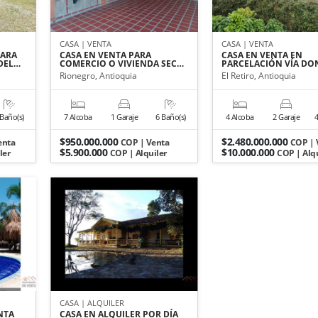
CASA | VENTA
CASA | VENTA
PARA
CASA EN VENTA PARA
CASA EN VENTA EN
 DEL…
COMERCIO O VIVIENDA SEC…
PARCELACIÓN VÍA DO
Rionegro, Antioquia
El Retiro, Antioquia
 Baño(s)
7 Alcoba
1 Garaje
6 Baño(s)
4 Alcoba
2 Garaje
4
$950.000.000
$2.480.000.000
enta
COP | Venta
COP | 
$5.900.000
$10.000.000
ler
COP | Alquiler
COP | Alqu
CASA | ALQUILER
NTA
CASA EN ALQUILER POR DÍA