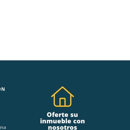
ÓN
Oferte su
inmueble con
nosotros
esa