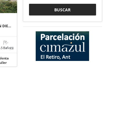
BUSCAR
N DIE…
.5 Baño(s)
Venta
iler