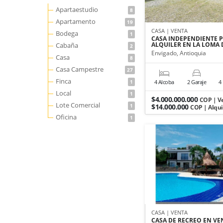
Apartaestudio
8
Apartamento
19
CASA | VENTA
Bodega
1
CASA INDEPENDIENTE 
ALQUILER EN LA LOMA
Cabaña
2
Envigado, Antioquia
Casa
8
Casa Campestre
27
Finca
1
4 Alcoba
2 Garaje
4
Local
1
$4.000.000.000
COP | V
Lote Comercial
1
$14.000.000
COP | Alqui
Oficina
1
CASA | VENTA
CASA DE RECREO EN VE