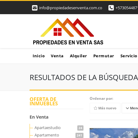
info@propiedadesenventa.com.co
+573054487
Inicio
Venta
Alquiler
Permutar
Servicio
RESULTADOS DE LA BÚSQUEDA
OFERTA DE
Ordenar por:
INMUEBLES
Más nuevo
Meno
En Venta
Apartaestudio
24
Apartamento
241