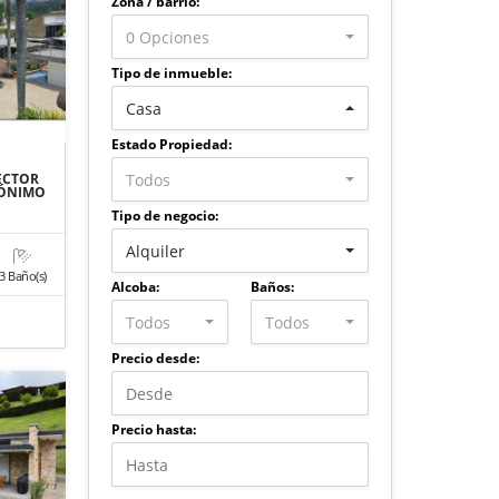
Zona / barrio:
0 Opciones
Tipo de inmueble:
Casa
Estado Propiedad:
Todos
ECTOR
RÓNIMO
Tipo de negocio:
Alquiler
3 Baño(s)
Alcoba:
Baños:
Todos
Todos
Precio desde:
Precio hasta: