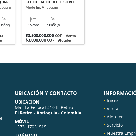
QUIA
SECTOR ALTO DEL TESORO…
tioquia
Medellín, Antioquia
 Baño(s)
4 Alcoba
4 Baño(s)
$8.500.000.000
ta
COP | Venta
$3.000.000
er
COP | Alquiler
UBICACIÓN Y CONTACTO
INFORMACI
Inicio
UBICACIÓN
Mall La Fe local #10 El Retiro
Venta
El Retiro - Antioquia - Colombia
Alquiler
el
MÓVIL
Servicio
+573117031515
Nuestra Empr
TELÉFONO