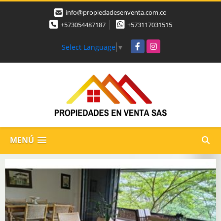
info@propiedadesenventa.com.co
+573054487187
+573117031515
Facebook
Instagram
Select Language
▼
MENÚ