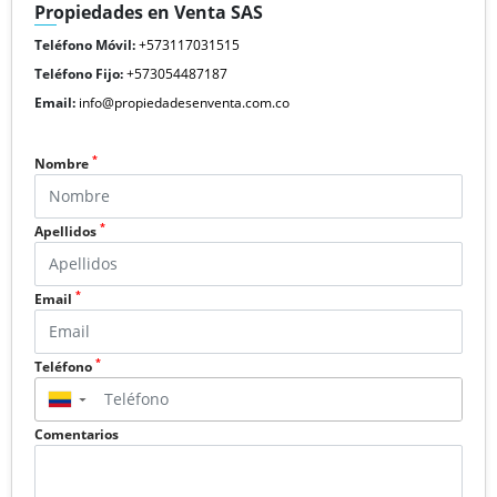
Propiedades en Venta SAS
Teléfono Móvil:
+573117031515
Teléfono Fijo:
+573054487187
Email:
info@propiedadesenventa.com.co
*
Nombre
*
Apellidos
*
Email
*
Teléfono
▼
Comentarios