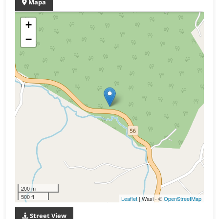
Mapa
+
−
200 m
500 ft
Leaflet
| Wasi - ©
OpenStreetMap
Street View