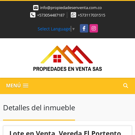
info@propiedadesenventa.com.co
+573054487187
+573117031515
Facebook
Instagram
Select Language
▼
MENÚ
Detalles del inmueble
Lote en Venta, Vereda El Portento,