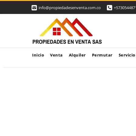
info@propiedadesenventa.com.co
+573054487
Inicio
Venta
Alquiler
Permutar
Servicio