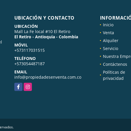
UBICACIÓN Y CONTACTO
INFORMACI
Inicio
UBICACIÓN
Mall La Fe local #10 El Retiro
Venta
El Retiro - Antioquia - Colombia
Alquiler
el
MÓVIL
Servicio
+573117031515
Nuestra Empr
TELÉFONO
+573054487187
Contáctenos
EMAIL
Políticas de
info@propiedadesenventa.com.co
privacidad
Facebook
Instagram
servados.