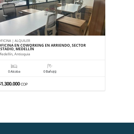
OFICINA | ALQUILER
FINCA | VE
OFICINA EN COWORKING EN ARRIENDO, SECTOR
FINCA EN 
ESTADIO, MEDELLÍN
San Vicente
edellín, Antioquia
0 Alcoba
0 Baño(s)
3 Alco
$1.300.000
$1.299.0
COP