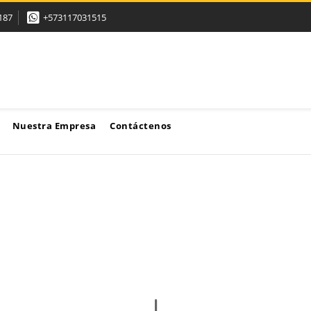
187
+573117031515
Nuestra Empresa
Contáctenos