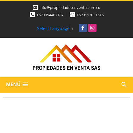
info@propiedadesenventa.com.co
+573054487187
+573117031515
Facebook
Instagram
Select Language
▼
MENÚ